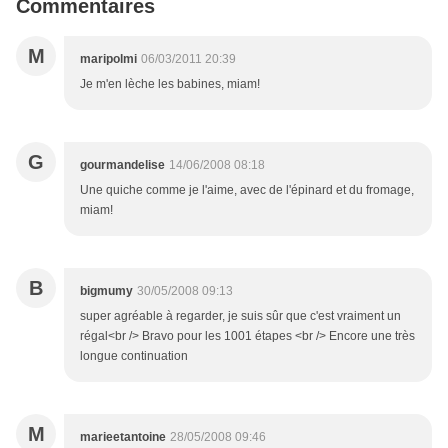
Commentaires
M
maripolmi
06/03/2011 20:39
Je m'en lèche les babines, miam!
G
gourmandelise
14/06/2008 08:18
Une quiche comme je l'aime, avec de l'épinard et du fromage,
miam!
B
bigmumy
30/05/2008 09:13
super agréable à regarder, je suis sûr que c'est vraiment un
régal<br /> Bravo pour les 1001 étapes <br /> Encore une très
longue continuation
M
marieetantoine
28/05/2008 09:46