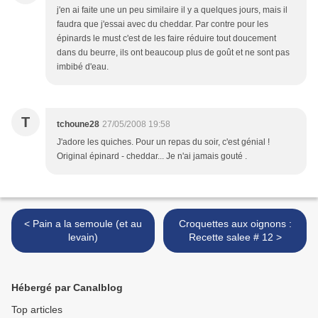
j'en ai faite une un peu similaire il y a quelques jours, mais il
faudra que j'essai avec du cheddar. Par contre pour les
épinards le must c'est de les faire réduire tout doucement
dans du beurre, ils ont beaucoup plus de goût et ne sont pas
imbibé d'eau.
T
tchoune28
27/05/2008 19:58
J'adore les quiches. Pour un repas du soir, c'est génial !
Original épinard - cheddar... Je n'ai jamais gouté .
< Pain a la semoule (et au
Croquettes aux oignons :
levain)
Recette salee # 12 >
Hébergé par Canalblog
Top articles