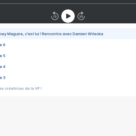
bey Maguire, c'est lui ! Rencontre avec Damien Witecka
e 6
e 5
e 4
e 3
s créatrices de la VF !
e 2
e 1
e Mektoub My Love arrive enfin ! Rencontre avec Shaïn Boumedine et Sal
i : après Toni en famille