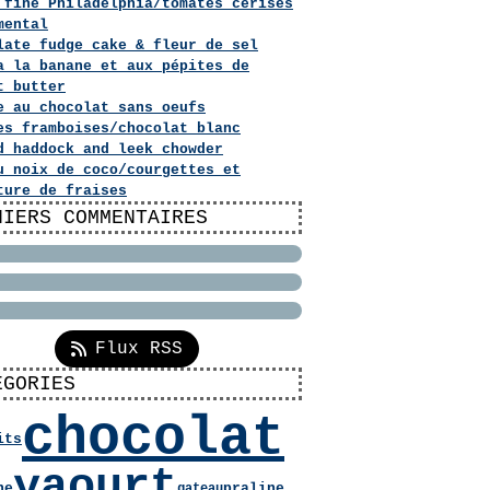
 fine Philadelphia/tomates cerises
mental
late fudge cake & fleur de sel
a la banane et aux pépites de
t butter
e au chocolat sans oeufs
es framboises/chocolat blanc
d haddock and leek chowder
u noix de coco/courgettes et
ture de fraises
NIERS COMMENTAIRES
Flux RSS
ÉGORIES
chocolat
its
yaourt
he
praline
gateau