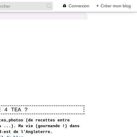
Connexion
+
Créer mon blog
E 4 TEA ?
tes,photos (de recettes entre
s ...). Ma vie (gourmande !) dans
d-est de l'Angleterre.