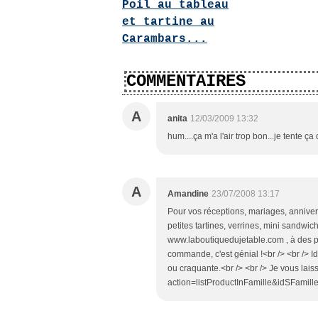
Poil au tableau
et tartine au
Carambars...
COMMENTAIRES
A
anita
12/03/2009 13:32
hum....ça m'a l'air trop bon...je tente ça
A
Amandine
23/07/2008 13:17
Pour vos réceptions, mariages, annivers
petites tartines, verrines, mini sandwic
www.laboutiquedujetable.com , à des pr
commande, c'est génial !<br /> <br /> I
ou craquante.<br /> <br /> Je vous laiss
action=listProductInFamille&idSFamille