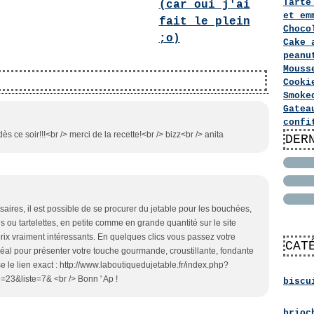
Tarte
(car oui j'ai
et em
fait le plein
Choco
;o)
Cake 
peanu
Mouss
Cooki
Smoke
Gatea
confi
 dès ce soir!!!<br /> merci de la recette!<br /> bizz<br /> anita
DER
aires, il est possible de se procurer du jetable pour les bouchées,
hs ou tartelettes, en petite comme en grande quantité sur le site
ix vraiment intéressants. En quelques clics vous passez votre
CAT
déal pour présenter votre touche gourmande, croustillante, fondante
e le lien exact : http://www.laboutiquedujetable.fr/index.php?
=23&liste=7& <br /> Bonn ' Ap !
biscu
brioc