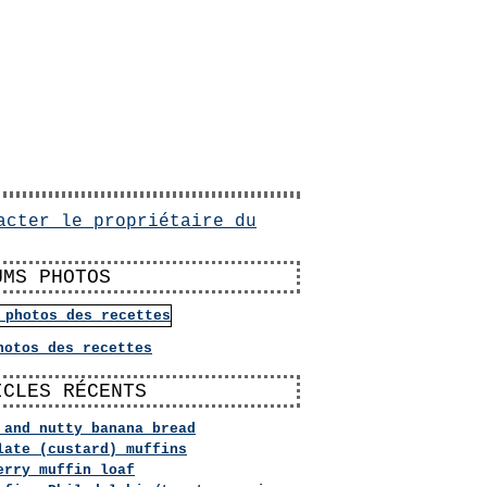
acter le propriétaire du
UMS PHOTOS
hotos des recettes
ICLES RÉCENTS
 and nutty banana bread
late (custard) muffins
erry muffin loaf