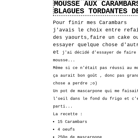
MOUSSE AUX CARAMBAR
BLAGUES TORDANTES D
Pour finir mes Carambars
j'avais le choix entre refa
des yaourts,faire un cake o
essayer quelque chose d'aut
et
j'ai décidé d'essayer de faire
mousse...
Même si ce n'était pas réussi au m
ça aurait bon goût , donc pas gran
chose a perdre ;o)
Un pot de mascarpone qui me faisai
l'oeil dans le fond du frigo et c'
parti...
La recette :
15 Carambars
4 oeufs
250g de mascarpone