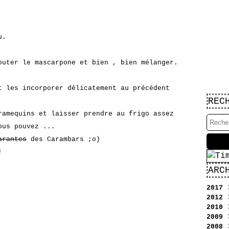
u.
outer le mascarpone et bien , bien mélanger.
t les incorporer délicatement au précédent
REC
amequins et laisser prendre au frigo assez
ous pouvez ...
arantes
des Carambars ;o)
!
ARC
2017
2012
Jui
2010
Jui
2009
Mai
Déc
2008
Aoû
Sep