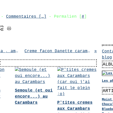
8 -
Commentaires [
…
]
- Permalien [
#
]
Petits gateaux a la ricotta , amandes et chocolat
Creme facon Danette caramel beurre sale
Cont
blog
:
ALB
Les p
n
Semoule (et oui
ART
x
encore...) au
Moist
Carambars
P'tites cremes
Choco
aux Carambars
Blueb