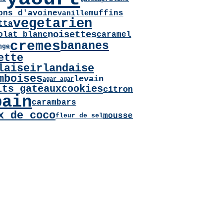
ons d'avoine
muffins
vanille
vegetarien
tta
noisettes
olat blanc
caramel
cremes
bananes
nge
ette
laiseirlandaise
mboises
levain
agar agar
its gateaux
cookies
citron
pain
carambars
x de coco
mousse
fleur de sel