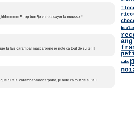
floc
rico
 ,hhhmmmm !! trop bon !je vais essayer la mousse !!
choc
boula
rec
ang
fra
e tu fais carambar mascarpone je note ca tout de suite!!!!!
pet
cake
noi
ue tu fais, carambar-mascarpone, je note ca tout de suite!!!