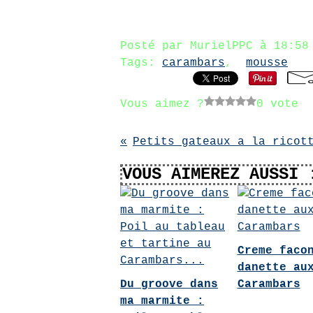
Posté par MurielPPC à 18:5
Tags:
carambars
,
mousse
Vous aimez ?
0 vote
VOUS AIMEREZ AUSSI 
Creme faco
danette au
Du groove dans
Carambars
ma marmite :