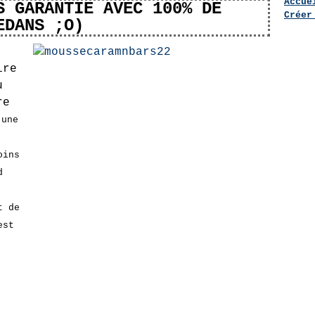
Accue
S GARANTIE AVEC 100% DE
Créer
EDANS ;O)
ire
u
re
 une
oins
d
t de
est